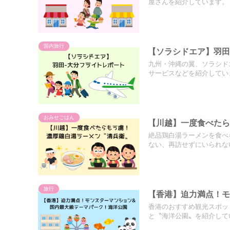
屋さんを紹介しています。
国内旅行
【ソラシドエア】羽田
九州・沖縄の翼、ソラシド
サービスなどを紹介してい
おみせごはん
【川越】一度食べた
絶品鶏白湯ラーメンを食べ
ない、再訪せずにいられな
旅行
【香港】迫力満点！モ
香港のおすすめ観光スポッ
と〝海洋公園〟を紹介して