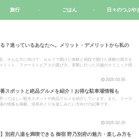
旅行
ごはん
日々のつぶや
ける？迷っているあなたへ。メリット・デメリットから私の
️
安…そんな方に向けて、セルフで開けた体験と病院で開けた体験の両方を
メリット、ファーストピアスの選び方、実際に行った川越のクリニック情
。
2025.03.05
定番スポットと絶品グルメを紹介！お得な駐車場情報も
寄ってほしい観光スポットや絶品グルメを紹介しています。また、リーズ
場の情報も掲載。浅草めぐりを楽しみたい方向けの記事です。
2025.02.25
】別府八湯を満喫できる 御宿 野乃別府の魅力・楽しみ方を