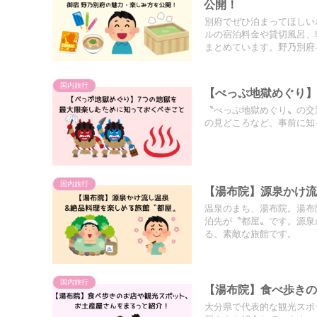
公開！
別府でぜひ泊まってほしい
ルの宿泊料金や貸切風呂、
まとめています。野乃別府
国内旅行
【べっぷ地獄めぐり】
〝べっぷ地獄めぐり〟の交
の見どころなど、事前に知
国内旅行
【湯布院】源泉かけ流
温泉のまち、湯布院。湯布
泊先が〝都屋〟です。源泉
る、素敵な旅館です。
国内旅行
【湯布院】食べ歩き
大分県で代表的な観光スポ