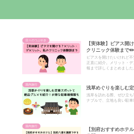
日々のつぶやき
【実体験】ピアス開
クリニック体験まで✏
ピアスを開けたいけれど不
正直に紹介。メリット・デ
報まで詳しくまとめました
国内旅行
浅草めぐりを楽しむ
浅草を訪れる際、ぜひ立ち
ナブルで、立地も良い駐車
国内旅行
【別府おすすめホテル