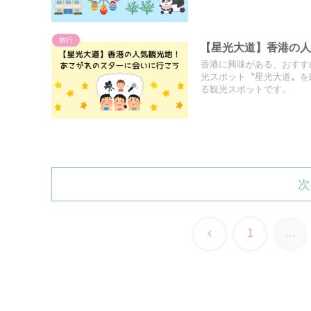
旅行
【星光大道】香港の
香港に興味がある、おすす
光スポット〝星光大道〟を
る観光スポットです。
次
前
1
…
へ