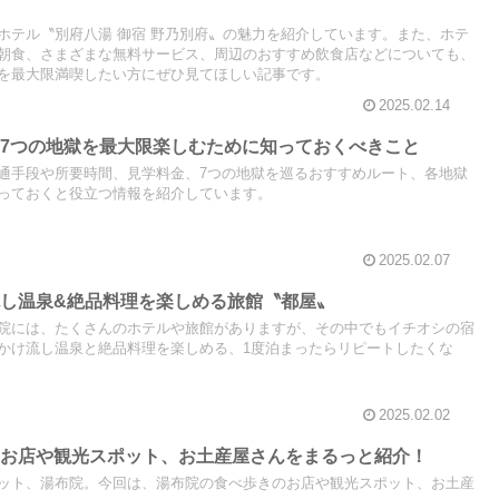
ホテル〝別府八湯 御宿 野乃別府〟の魅力を紹介しています。また、ホテ
朝食、さまざまな無料サービス、周辺のおすすめ飲食店などについても、
を最大限満喫したい方にぜひ見てほしい記事です。
2025.02.14
7つの地獄を最大限楽しむために知っておくべきこと
通手段や所要時間、見学料金、7つの地獄を巡るおすすめルート、各地獄
っておくと役立つ情報を紹介しています。
2025.02.07
し温泉&絶品料理を楽しめる旅館〝都屋〟
院には、たくさんのホテルや旅館がありますが、その中でもイチオシの宿
かけ流し温泉と絶品料理を楽しめる、1度泊まったらリピートしたくな
2025.02.02
のお店や観光スポット、お土産屋さんをまるっと紹介！
ット、湯布院。今回は、湯布院の食べ歩きのお店や観光スポット、お土産