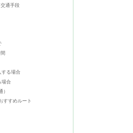
る交通手段
で
時間
入する場合
る場合
通）
おすすめルート