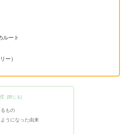
めルート
リー）
次
するもの
るようになった由来