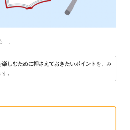
も…。
を楽しむために
押さえておきたいポイント
を、み
ます。