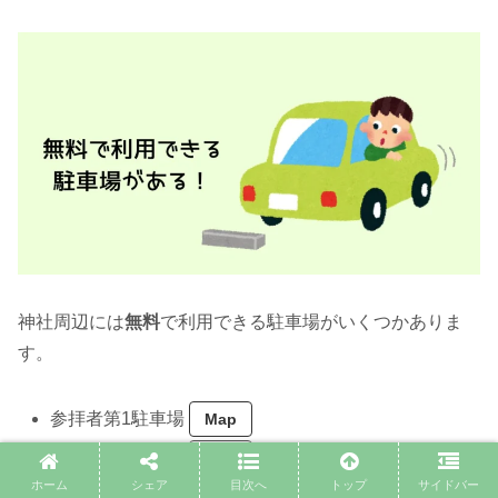
神社周辺には
無料
で利用できる駐車場がいくつかありま
す。
参拝者第1駐車場
Map
参拝者第3駐車場
Map
ホーム
シェア
目次へ
トップ
サイドバー