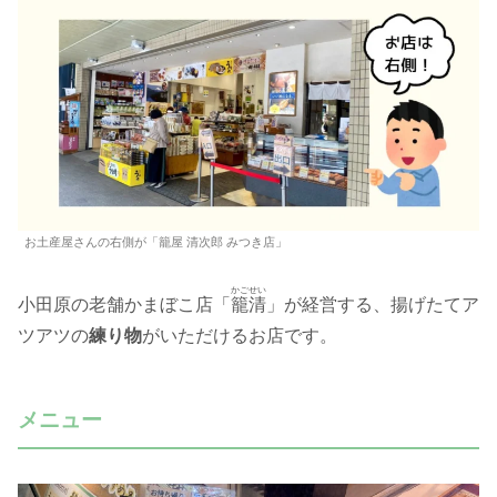
お土産屋さんの右側が「籠屋 清次郎 みつき店」
かごせい
小田原の老舗かまぼこ店「
籠清
」が経営する、揚げたてア
ツアツの
練り物
がいただけるお店です。
メニュー